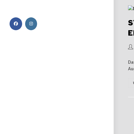
S
E
Da
Au