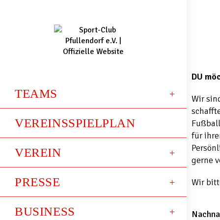
DU möch
TEAMS
Wir sin
schafft
VEREINSSPIELPLAN
Fußball
für ihr
Persönl
VEREIN
gerne v
PRESSE
Wir bit
BUSINESS
Nachn