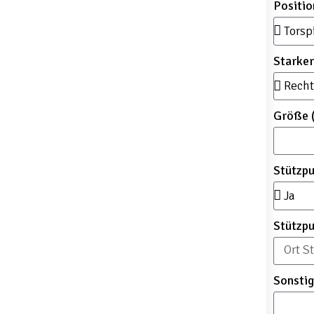
Positi
Starke
Größe 
Stützp
Stützp
Sonsti