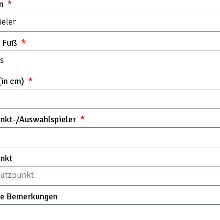
on
r Fuß
(in cm)
unkt-/Auswahlspieler
unkt
ge Bemerkungen