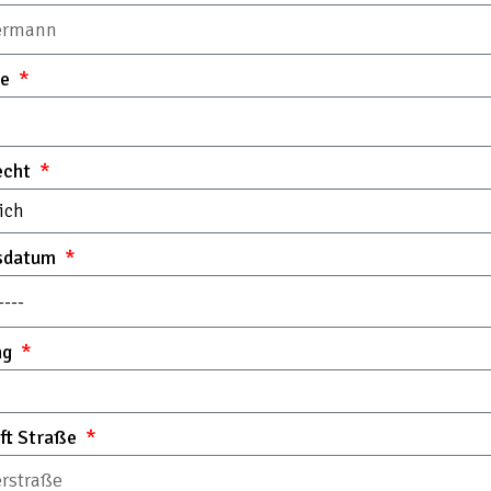
me
echt
sdatum
ng
ft Straße