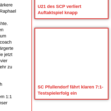
tärkere
U21 des SCP verliert
 Raphael
Auftaktspiel knapp
hte.
en
 zum
ecoach
ärgerte
e jetzt
vier
ehr zu
ch
SC Pfullendorf fährt klaren 7:1-
Testspielerfolg ein
em 1:1
nser