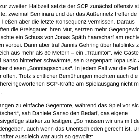
zur zweiten Halbzeit setzte der SCP zunächst offensiv s
te, zweimal Seminara und der das Außennetz treffende
l ließen aber die letzte Konsequenz vermissen. Daraus
ften die Breisgauer ihren Mut, setzten mehr Gegengewic
zischte ein Schuss von Jonas Späth haarscharf am recht
en vorbei. Dann aber traf Jannis Gehring über halblinks
eich aus mehr als 30 Metern – ein „Traumtor“, wie Gäst
l Sanso hinterher schwärmte, sein Gegenpart Topalusic 
ber diesen „Sonntagsschuss“. In jedem Fall war die Parti
r offen. Trotz sichtlicher Bemühungen mochten auch die 
h hereingeworfenen SCP-Kräfte am Spielausgang nicht m
n.
fangen zu einfache Gegentore, während das Spiel vor si
ätschert“, sah Daniele Sanso den Bedarf, das eigene
sivgefüge stärker zu festigen. „So müssen wir uns mit d
edengeben, auch wenn das Unentschieden gerecht ist. U
hafter Ausgleich war auch so gewollt!“