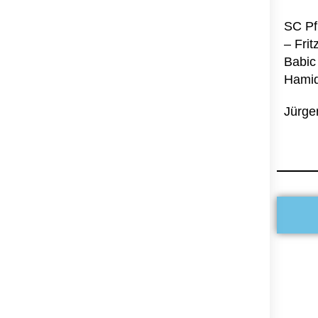
SC Pfu
– Frit
Babic 
Hamidi
Jürge