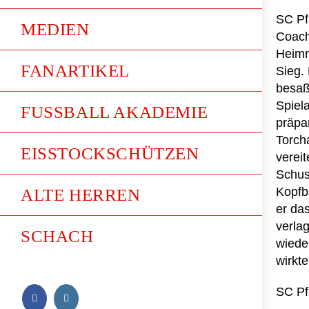
SC Pfu
MEDIEN
Coach
Heimr
FANARTIKEL
Sieg.
besaß
Spiela
FUSSBALL AKADEMIE
präpa
Torch
EISSTOCKSCHÜTZEN
verei
Schuss
Kopfb
ALTE HERREN
er da
verla
SCHACH
wiede
wirkte
SC Pf