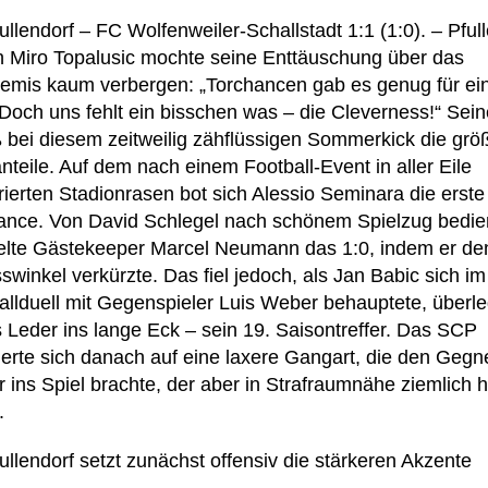
llendorf – FC Wolfenweiler-Schallstadt 1:1 (1:0). – Pful
 Miro Topalusic mochte seine Enttäuschung über das
emis kaum verbergen: „Torchancen gab es genug für ei
 Doch uns fehlt ein bisschen was – die Cleverness!“ Sein
 bei diesem zeitweilig zähflüssigen Sommerkick die grö
nteile. Auf dem nach einem Football-Event in aller Eile
rierten Stadionrasen bot sich Alessio Seminara die erste
ance. Von David Schlegel nach schönem Spielzug bedie
telte Gästekeeper Marcel Neumann das 1:0, indem er de
winkel verkürzte. Das fiel jedoch, als Jan Babic sich im
allduell mit Gegenspieler Luis Weber behauptete, überle
s Leder ins lange Eck – sein 19. Saisontreffer. Das SCP
gerte sich danach auf eine laxere Gangart, die den Gegn
r ins Spiel brachte, der aber in Strafraumnähe ziemlich 
.
ullendorf setzt zunächst offensiv die stärkeren Akzente