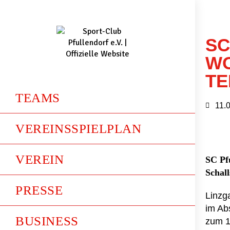
SC
WO
TE
TEAMS
11.
VEREINSSPIELPLAN
VEREIN
SC Pf
Schall
PRESSE
Linzg
im Ab
BUSINESS
zum 1