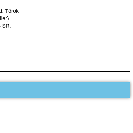
ad, Török
ler) –
– SR: