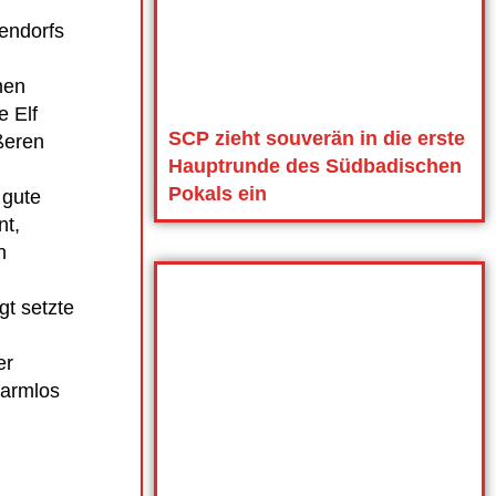
lendorfs
nen
e Elf
SCP zieht souverän in die erste
ßeren
Hauptrunde des Südbadischen
Pokals ein
 gute
nt,
n
gt setzte
er
harmlos