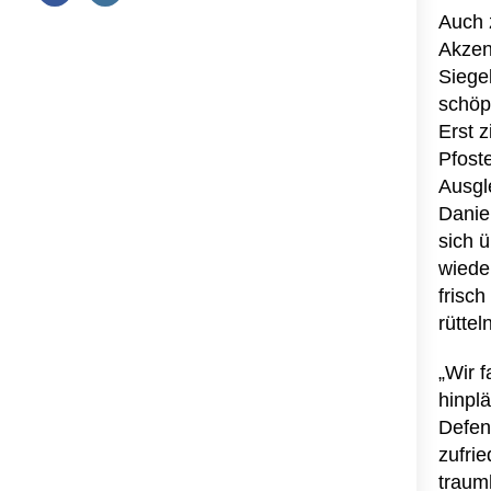
Auch 
Akzen
Siege
schöp
Erst 
Pfost
Ausgl
Danie
sich ü
wiede
frisc
rüttel
„Wir 
hinpl
Defen
zufri
traum