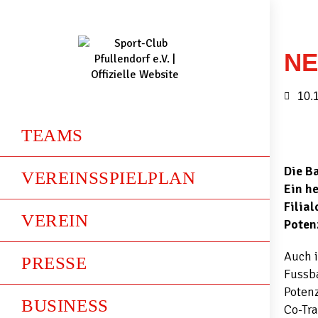
NE
10.
TEAMS
Die B
VEREINSSPIELPLAN
Ein h
Filia
VEREIN
Poten
Auch i
PRESSE
Fussba
Poten
BUSINESS
Co-Tra