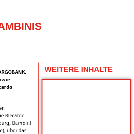
AMBINIS
WEITERE INHALTE
 TARGOBANK.
owie
cardo
hen
ie Riccardo
sburg, Bambini
e), über das