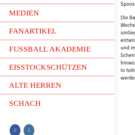
Spons
MEDIEN
Die Ba
Woche 
FANARTIKEL
umlie
entwi
und mo
FUSSBALL AKADEMIE
Schein
hinwo
EISSTOCKSCHÜTZEN
in höh
werde
ALTE HERREN
SCHACH