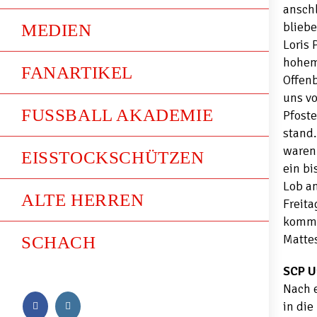
ansch
blieb
MEDIEN
Loris 
hohem 
FANARTIKEL
Offen
uns vo
FUSSBALL AKADEMIE
Pfoste
stand.
waren 
EISSTOCKSCHÜTZEN
ein bi
Lob a
ALTE HERREN
Freita
kommen
Mattes
SCHACH
SCP U
Nach e
in die