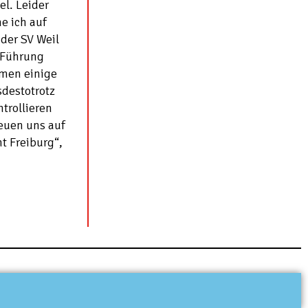
el. Leider
e ich auf
der SV Weil
 Führung
amen einige
destotrotz
trollieren
reuen uns auf
t Freiburg“,