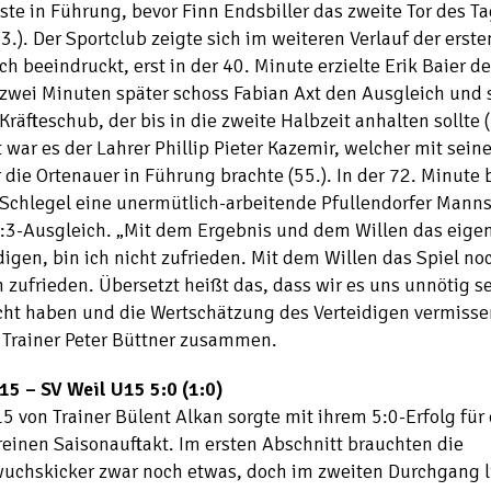
ste in Führung, bevor Finn Endsbiller das zweite Tor des T
13.). Der Sportclub zeigte sich im weiteren Verlauf der erste
ich beeindruckt, erst in der 40. Minute erzielte Erik Baier 
zwei Minuten später schoss Fabian Axt den Ausgleich und s
Kräfteschub, der bis in die zweite Halbzeit anhalten sollte 
 war es der Lahrer Phillip Pieter Kazemir, welcher mit sei
r die Ortenauer in Führung brachte (55.). In der 72. Minute
Schlegel eine unermütlich-arbeitende Pfullendorfer Manns
:3-Ausgleich. „Mit dem Ergebnis und dem Willen das eigen
digen, bin ich nicht zufrieden. Mit dem Willen das Spiel no
h zufrieden. Übersetzt heißt das, dass wir es uns unnötig s
ht haben und die Wertschätzung des Verteidigen vermissen
 Trainer Peter Büttner zusammen.
15 – SV Weil U15 5:0 (1:0)
5 von Trainer Bülent Alkan sorgte mit ihrem 5:0-Erfolg für
einen Saisonauftakt. Im ersten Abschnitt brauchten die
uchskicker zwar noch etwas, doch im zweiten Durchgang li