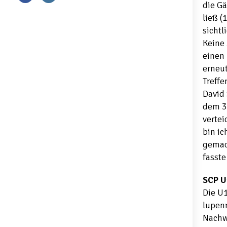
die Gä
ließ (
sichtl
Keine 
einen 
erneut
Treffe
David 
dem 3
vertei
bin ic
gemac
fasste
SCP U
Die U1
lupenr
Nachw