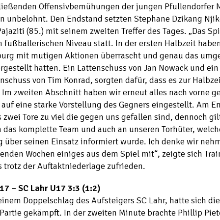
ließenden Offensivbemühungen der jungen Pfullendorfer 
en unbelohnt. Den Endstand setzten Stephane Dzikang Njik
Pajaziti (85.) mit seinem zweiten Treffer des Tages. „Das Sp
fußballerischen Niveau statt. In der ersten Halbzeit haben
burg mit mutigen Aktionen überrascht und genau das umge
rgestellt hatten. Ein Lattenschuss von Jan Nowack und ein
nschuss von Tim Konrad, sorgten dafür, dass es zur Halbzei
 Im zweiten Abschnitt haben wir erneut alles nach vorne 
auf eine starke Vorstellung des Gegners eingestellt. Am E
s zwei Tore zu viel die gegen uns gefallen sind, dennoch gil
n das komplette Team und auch an unseren Torhüter, welch
g über seinen Einsatz informiert wurde. Ich denke wir nehm
den Wochen einiges aus dem Spiel mit“, zeigte sich Trai
 trotz der Auftaktniederlage zufrieden.
17 – SC Lahr U17 3:3 (1:2)
inem Doppelschlag des Aufsteigers SC Lahr, hatte sich di
 Partie gekämpft. In der zweiten Minute brachte Phillip Pie