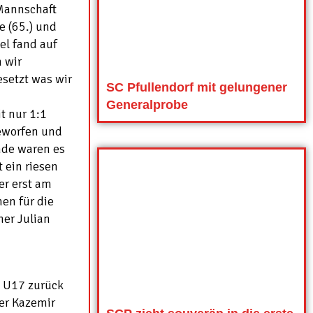
Mannschaft
e (65.) und
iel fand auf
 wir
setzt was wir
SC Pfullendorf mit gelungener
Generalprobe
t nur 1:1
geworfen und
nde waren es
t ein riesen
er erst am
en für die
ner Julian
e U17 zurück
ter Kazemir