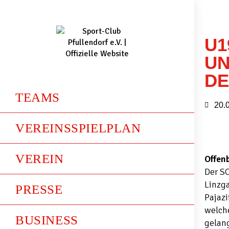
U1
UN
DE
TEAMS
20.
VEREINSSPIELPLAN
VEREIN
Offen
Der SC
Linzga
PRESSE
Pajazi
welche
BUSINESS
gelang