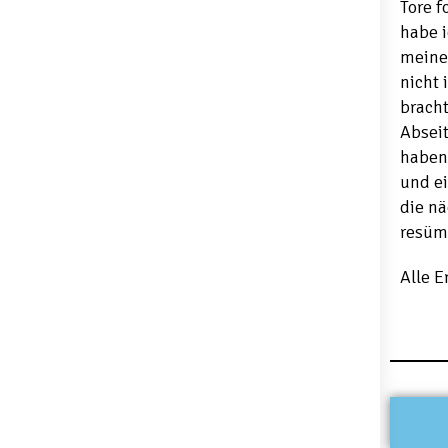
Tore f
habe i
meine 
nicht
brach
Absei
haben 
und ei
die n
resümi
Alle 