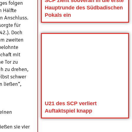
SCP zieht souverän in die erste
ages folgen
Hauptrunde des Südbadischen
n Hälfte
Pokals ein
den Anschluss.
orgte für
(42.). Doch
nem zweiten
 belohnte
chaft mit
e Tor zu
ch zu drehen,
elbst schwer
 ließen“,
U21 des SCP verliert
Auftaktspiel knapp
 einen
eßen sie vier