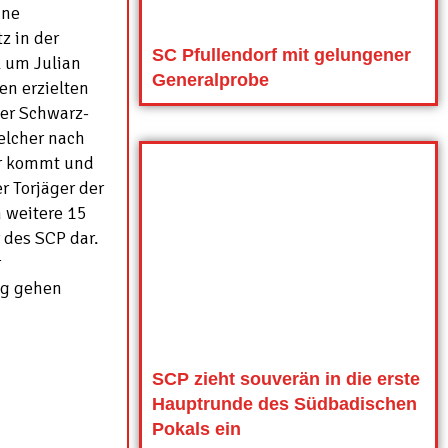
ine
z in der
SC Pfullendorf mit gelungener
k um Julian
Generalprobe
en erzielten
 der Schwarz-
elcher nach
r kommt und
r Torjäger der
h weitere 15
r des SCP dar.
r
eg gehen
SCP zieht souverän in die erste
Hauptrunde des Südbadischen
Pokals ein