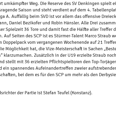
rt umkämpfter Weg. Die Reserve des SV Denkingen spielt e
ragende Saison und steht verdient auf dem 4. Tabellenplat
iga A. Auffällig beim SVD ist vor allem das offensive Dreiec
nn, Daniel Bezikofer und Robin Hänsler. Alle Drei zusamm
ser Spielzeit 36 Tore und damit fast die Hälfte aller Treffer
. Auf Seiten des SCP ist es Stürmer-Talent Marco Straub w
m Doppelpack vom vergangenen Wochenende auf 21 Treffe
ie Möglichkeit hat, die Vize-Meisterschaft in Sachen „Beste
“ klarzumachen. Zusätzlich in der U19 erzielte Straub noc
nd stellt mit 36 erzielten Pflichtspieltoren den Top-Torjäge
rd ein spannendes Aufeinandertreffen zweier aufstrebende
chaften, bei dem es für den SCP um mehr als den Derbysi
srichter der Partie ist Stefan Teufel (Konstanz).