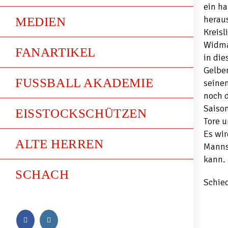
ein ha
heraus
MEDIEN
Kreisl
Widma
FANARTIKEL
in die
Gelben
FUSSBALL AKADEMIE
seine
noch d
Saison
EISSTOCKSCHÜTZEN
Tore u
Es wi
ALTE HERREN
Manns
kann.
SCHACH
Schied