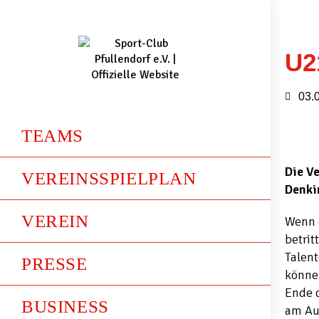
U2
03.
TEAMS
Die V
VEREINSSPIELPLAN
Denki
VEREIN
Wenn 
betrit
Talen
PRESSE
können
Ende d
BUSINESS
am Au