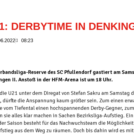
1: DERBYTIME IN DENKIN
06.2022
08:23
erbandsliga-Reserve des SC Pfullendorf gastiert am Sam
ngen II. Anstoß in der HFM-Arena ist um 18 Uhr.
die U21 unter dem Diregat von Stefan Sakru am Samstag 
t, dürfte die Anspannung kaum größer sein. Zum einen erw
te vom Tiefental einen hochspannenden Derby-Gegner, zu
 sie alles klar machen in Sachen Bezirksliga-Aufstieg. Ein
er Saison besteht für das Nachwuchsteam die Möglichkeit 
fstieg aus dem Weg zu räumen. Doch bis dahin wird es mit