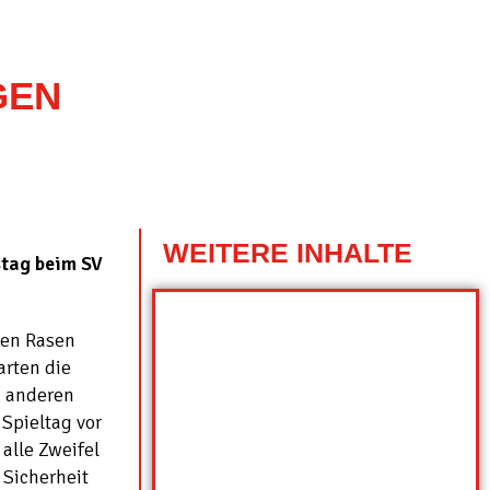
GEN
WEITERE INHALTE
stag beim SV
den Rasen
arten die
m anderen
 Spieltag vor
alle Zweifel
 Sicherheit