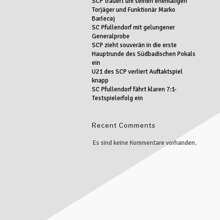
SCP trauert um seinen ehemaligen
Torjäger und Funktionär Marko
Barlecaj
SC Pfullendorf mit gelungener
Generalprobe
SCP zieht souverän in die erste
Hauptrunde des Südbadischen Pokals
ein
U21 des SCP verliert Auftaktspiel
knapp
SC Pfullendorf fährt klaren 7:1-
Testspielerfolg ein
Recent Comments
Es sind keine Kommentare vorhanden.