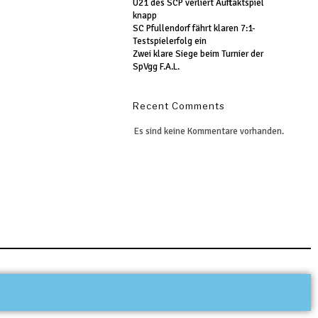
U21 des SCP verliert Auftaktspiel
knapp
SC Pfullendorf fährt klaren 7:1-
Testspielerfolg ein
Zwei klare Siege beim Turnier der
SpVgg F.A.L.
Recent Comments
Es sind keine Kommentare vorhanden.