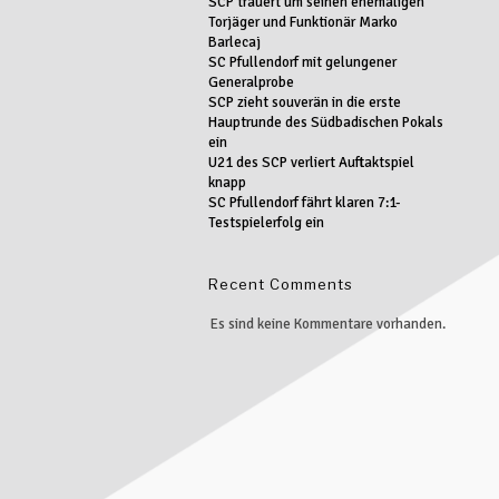
SCP trauert um seinen ehemaligen
Torjäger und Funktionär Marko
Barlecaj
SC Pfullendorf mit gelungener
Generalprobe
SCP zieht souverän in die erste
Hauptrunde des Südbadischen Pokals
ein
U21 des SCP verliert Auftaktspiel
knapp
SC Pfullendorf fährt klaren 7:1-
Testspielerfolg ein
Recent Comments
Es sind keine Kommentare vorhanden.