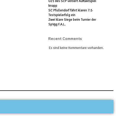
U21 des SCP verliert Auftaktspiel
knapp
SC Pfullendorf fährt klaren 7:1-
Testspielerfolg ein
Zwei klare Siege beim Turnier der
SpVgg F.A.L.
Recent Comments
Es sind keine Kommentare vorhanden.