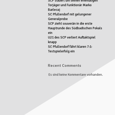
SCP trauert um seinen ehemaligen
Torjäger und Funktionär Marko
Barlecaj
SC Pfullendorf mit gelungener
Generalprobe
SCP zieht souverän in die erste
Hauptrunde des Südbadischen Pokals
ein
U21 des SCP verliert Auftaktspiel
knapp
SC Pfullendorf fährt klaren 7:1-
Testspielerfolg ein
Recent Comments
Es sind keine Kommentare vorhanden.