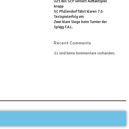
U21 des SCP verliert Auftaktspiel
knapp
SC Pfullendorf fährt klaren 7:1-
Testspielerfolg ein
Zwei klare Siege beim Turnier der
SpVgg F.A.L.
Recent Comments
Es sind keine Kommentare vorhanden.