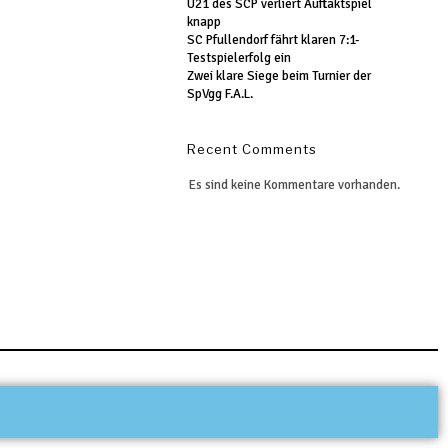
U21 des SCP verliert Auftaktspiel
knapp
SC Pfullendorf fährt klaren 7:1-
Testspielerfolg ein
Zwei klare Siege beim Turnier der
SpVgg F.A.L.
Recent Comments
Es sind keine Kommentare vorhanden.