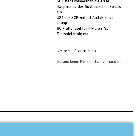
SCP zieht souverän in die erste
Hauptrunde des Südbadischen Pokals
ein
U21 des SCP verliert Auftaktspiel
knapp
SC Pfullendorf fährt klaren 7:1-
Testspielerfolg ein
Recent Comments
Es sind keine Kommentare vorhanden.