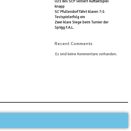
U21 des SCP verliert Auftaktspiel
knapp
SC Pfullendorf fährt klaren 7:1-
Testspielerfolg ein
Zwei klare Siege beim Turnier der
SpVgg F.A.L.
Recent Comments
Es sind keine Kommentare vorhanden.