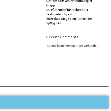
U21 des SCP verliert Auftaktspiel
knapp
SC Pfullendorf fährt klaren 7:1-
Testspielerfolg ein
Zwei klare Siege beim Turnier der
SpVgg F.A.L.
Recent Comments
Es sind keine Kommentare vorhanden.