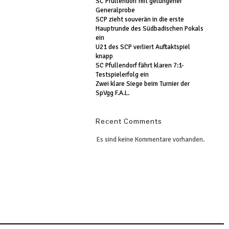
SC Pfullendorf mit gelungener
Generalprobe
SCP zieht souverän in die erste
Hauptrunde des Südbadischen Pokals
ein
U21 des SCP verliert Auftaktspiel
knapp
SC Pfullendorf fährt klaren 7:1-
Testspielerfolg ein
Zwei klare Siege beim Turnier der
SpVgg F.A.L.
Recent Comments
Es sind keine Kommentare vorhanden.