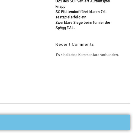
U21 des SCP verliert Auftaktspiel
knapp
SC Pfullendorf fährt klaren 7:1-
Testspielerfolg ein
Zwei klare Siege beim Turnier der
SpVgg F.A.L.
Recent Comments
Es sind keine Kommentare vorhanden.