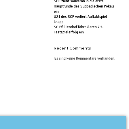
SCP zieht souverän in die erste
Hauptrunde des Südbadischen Pokals
ein
U21 des SCP verliert Auftaktspiel
knapp
SC Pfullendorf fährt klaren 7:1-
Testspielerfolg ein
Recent Comments
Es sind keine Kommentare vorhanden.