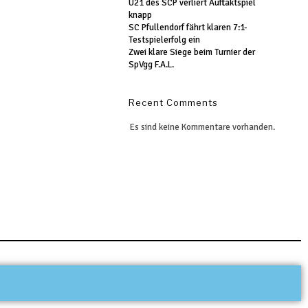
U21 des SCP verliert Auftaktspiel
knapp
SC Pfullendorf fährt klaren 7:1-
Testspielerfolg ein
Zwei klare Siege beim Turnier der
SpVgg F.A.L.
Recent Comments
Es sind keine Kommentare vorhanden.