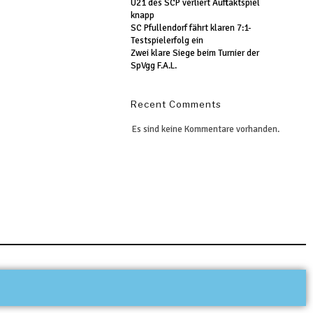
U21 des SCP verliert Auftaktspiel
knapp
SC Pfullendorf fährt klaren 7:1-
Testspielerfolg ein
Zwei klare Siege beim Turnier der
SpVgg F.A.L.
Recent Comments
Es sind keine Kommentare vorhanden.