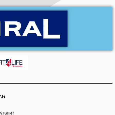
AR
y Keller