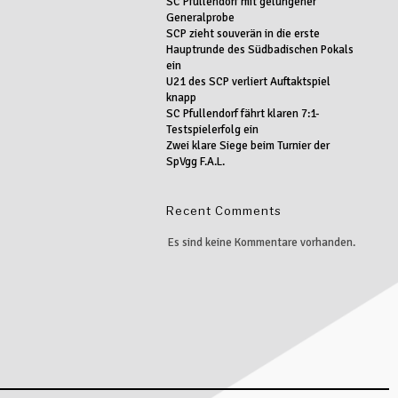
SC Pfullendorf mit gelungener
Generalprobe
SCP zieht souverän in die erste
Hauptrunde des Südbadischen Pokals
ein
U21 des SCP verliert Auftaktspiel
knapp
SC Pfullendorf fährt klaren 7:1-
Testspielerfolg ein
Zwei klare Siege beim Turnier der
SpVgg F.A.L.
Recent Comments
Es sind keine Kommentare vorhanden.