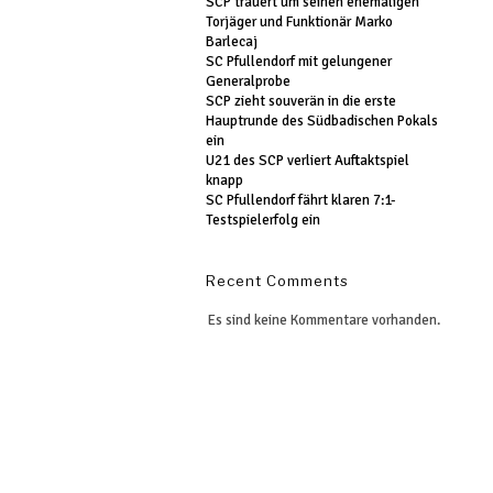
SCP trauert um seinen ehemaligen
Torjäger und Funktionär Marko
Barlecaj
SC Pfullendorf mit gelungener
Generalprobe
SCP zieht souverän in die erste
Hauptrunde des Südbadischen Pokals
ein
U21 des SCP verliert Auftaktspiel
knapp
SC Pfullendorf fährt klaren 7:1-
Testspielerfolg ein
Recent Comments
Es sind keine Kommentare vorhanden.