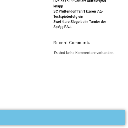
U21 des SCP verliert Auftaktspiel
knapp
SC Pfullendorf fährt klaren 7:1-
Testspielerfolg ein
Zwei klare Siege beim Turnier der
SpVgg F.A.L.
Recent Comments
Es sind keine Kommentare vorhanden.