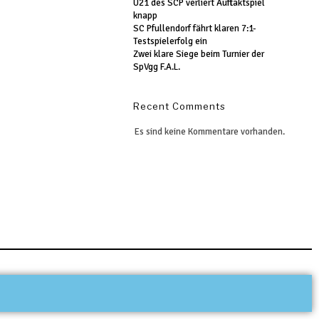
U21 des SCP verliert Auftaktspiel
knapp
SC Pfullendorf fährt klaren 7:1-
Testspielerfolg ein
Zwei klare Siege beim Turnier der
SpVgg F.A.L.
Recent Comments
Es sind keine Kommentare vorhanden.