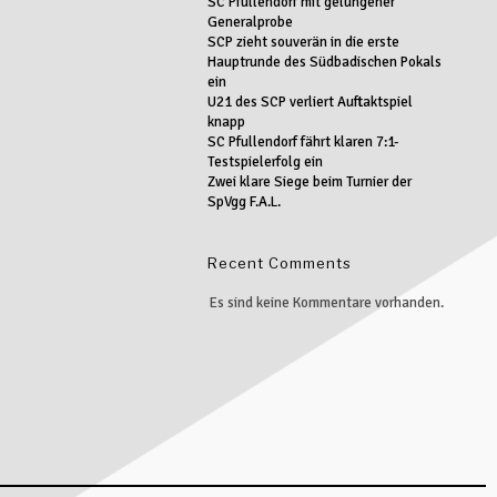
SC Pfullendorf mit gelungener
Generalprobe
SCP zieht souverän in die erste
Hauptrunde des Südbadischen Pokals
ein
U21 des SCP verliert Auftaktspiel
knapp
SC Pfullendorf fährt klaren 7:1-
Testspielerfolg ein
Zwei klare Siege beim Turnier der
SpVgg F.A.L.
Recent Comments
Es sind keine Kommentare vorhanden.