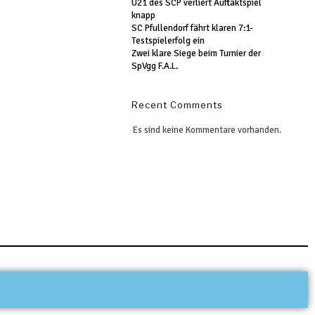
U21 des SCP verliert Auftaktspiel
knapp
SC Pfullendorf fährt klaren 7:1-
Testspielerfolg ein
Zwei klare Siege beim Turnier der
SpVgg F.A.L.
Recent Comments
Es sind keine Kommentare vorhanden.