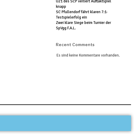
U21 des SCP verliert Auftaktspiel
knapp
SC Pfullendorf fährt klaren 7:1-
Testspielerfolg ein
Zwei klare Siege beim Turnier der
SpVgg F.A.L.
Recent Comments
Es sind keine Kommentare vorhanden.