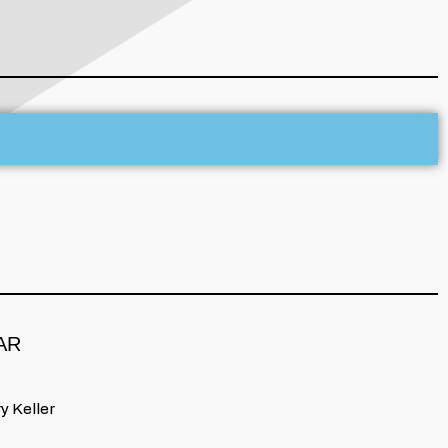
AR
y Keller