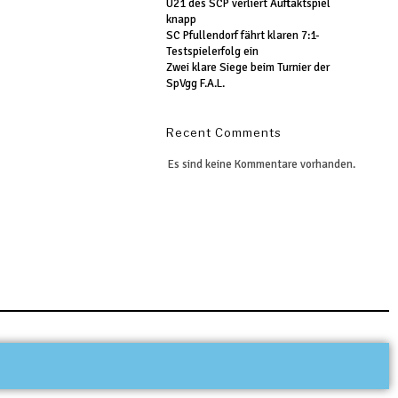
U21 des SCP verliert Auftaktspiel
knapp
SC Pfullendorf fährt klaren 7:1-
Testspielerfolg ein
Zwei klare Siege beim Turnier der
SpVgg F.A.L.
Recent Comments
Es sind keine Kommentare vorhanden.