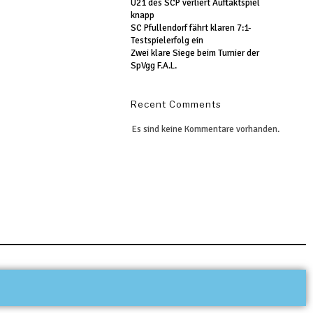
U21 des SCP verliert Auftaktspiel
knapp
SC Pfullendorf fährt klaren 7:1-
Testspielerfolg ein
Zwei klare Siege beim Turnier der
SpVgg F.A.L.
Recent Comments
Es sind keine Kommentare vorhanden.