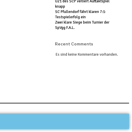
U21 des SCP verliert Auftaktspiel
knapp
SC Pfullendorf fährt klaren 7:1-
Testspielerfolg ein
Zwei klare Siege beim Turnier der
SpVgg F.A.L.
Recent Comments
Es sind keine Kommentare vorhanden.