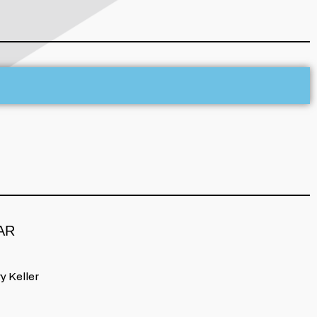
AR
y Keller