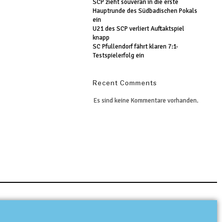
SCP zieht souverän in die erste
Hauptrunde des Südbadischen Pokals
ein
U21 des SCP verliert Auftaktspiel
knapp
SC Pfullendorf fährt klaren 7:1-
Testspielerfolg ein
Recent Comments
Es sind keine Kommentare vorhanden.