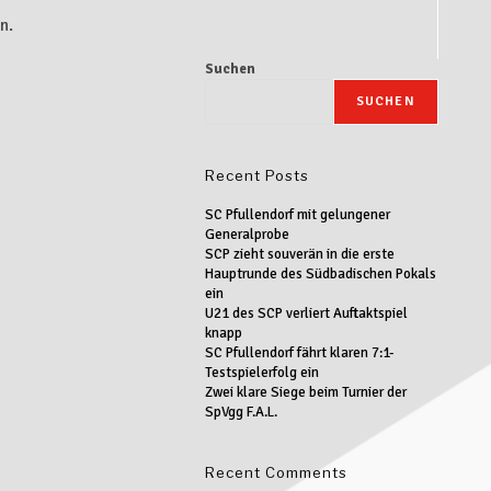
n.
Suchen
SUCHEN
Recent Posts
SC Pfullendorf mit gelungener
Generalprobe
SCP zieht souverän in die erste
Hauptrunde des Südbadischen Pokals
ein
U21 des SCP verliert Auftaktspiel
knapp
SC Pfullendorf fährt klaren 7:1-
Testspielerfolg ein
Zwei klare Siege beim Turnier der
SpVgg F.A.L.
Recent Comments