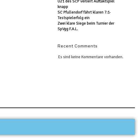
U21 des SCP verliert Auftaktspiel
knapp
SC Pfullendorf fährt klaren 7:1-
Testspielerfolg ein
Zwei klare Siege beim Turnier der
SpVgg F.A.L.
Recent Comments
Es sind keine Kommentare vorhanden.