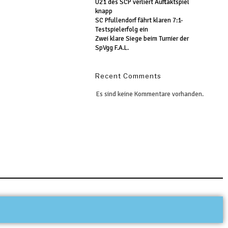
U21 des SCP verliert Auftaktspiel
knapp
SC Pfullendorf fährt klaren 7:1-
Testspielerfolg ein
Zwei klare Siege beim Turnier der
SpVgg F.A.L.
Recent Comments
Es sind keine Kommentare vorhanden.