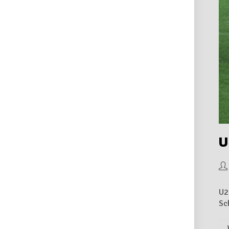
U
U2
Sc