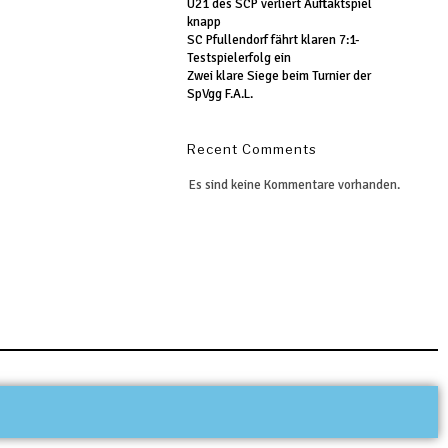
U21 des SCP verliert Auftaktspiel
knapp
SC Pfullendorf fährt klaren 7:1-
Testspielerfolg ein
Zwei klare Siege beim Turnier der
SpVgg F.A.L.
Recent Comments
Es sind keine Kommentare vorhanden.