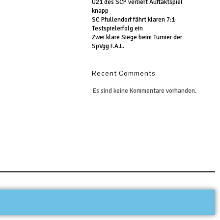
U21 des SCP verliert Auftaktspiel
knapp
SC Pfullendorf fährt klaren 7:1-
Testspielerfolg ein
Zwei klare Siege beim Turnier der
SpVgg F.A.L.
Recent Comments
Es sind keine Kommentare vorhanden.