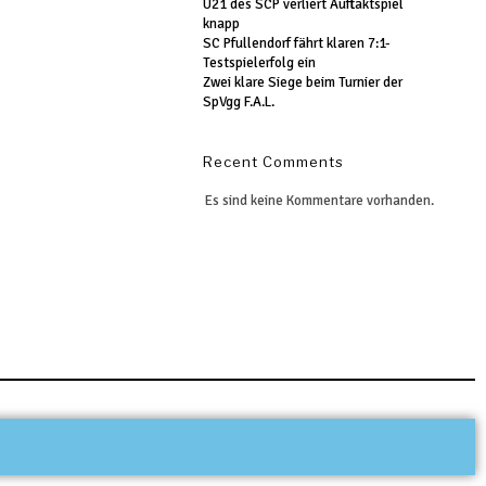
U21 des SCP verliert Auftaktspiel
knapp
SC Pfullendorf fährt klaren 7:1-
Testspielerfolg ein
Zwei klare Siege beim Turnier der
SpVgg F.A.L.
Recent Comments
Es sind keine Kommentare vorhanden.