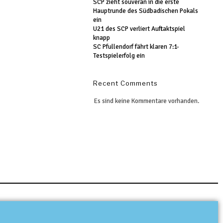
SCP zieht souverän in die erste
Hauptrunde des Südbadischen Pokals
ein
U21 des SCP verliert Auftaktspiel
knapp
SC Pfullendorf fährt klaren 7:1-
Testspielerfolg ein
Recent Comments
Es sind keine Kommentare vorhanden.