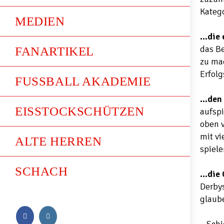
Katego
MEDIEN
…die 
das B
FANARTIKEL
zu mac
Erfolg
FUSSBALL AKADEMIE
…den 
EISSTOCKSCHÜTZEN
aufspi
oben v
mit v
ALTE HERREN
spiele
SCHACH
…die 
Derbys
glaube