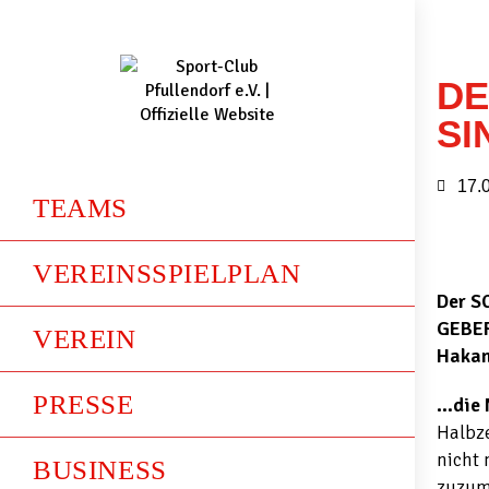
DE
SI
17.
TEAMS
VEREINSSPIELPLAN
Der S
GEBERI
VEREIN
Hakan
PRESSE
…die 
Halbze
nicht 
BUSINESS
zuzum