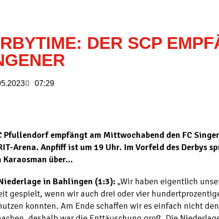
RBYTIME: DER SCP EMP
NGENER
05.2023
07:29
C Pfullendorf empfängt am Mittwochabend den FC Singen
T-Arena. Anpfiff ist um 19 Uhr. Im Vorfeld des Derbys sp
 Karaosman über…
Niederlage in Bahlingen (1:3):
„Wir haben eigentlich unser
it gespielt, wenn wir auch drei oder vier hundertprozenti
nutzen konnten. Am Ende schaffen wir es einfach nicht de
achen, deshalb war die Enttäuschung groß. Die Niederlage