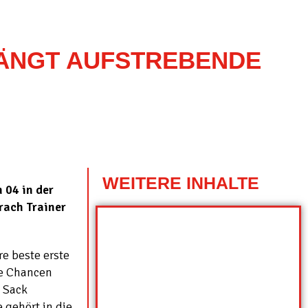
FÄNGT AUFSTREBENDE
WEITERE INHALTE
 04 in der
rach Trainer
e beste erste
ge Chancen
n Sack
 gehört in die