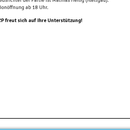
edsrichter der Partie ist Mathias Heilig (Klettgau).
dionöffnung ab 18 Uhr.
P freut sich auf Ihre Unterstützung!