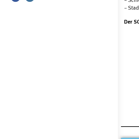
– Schi
– Sta
Der SC