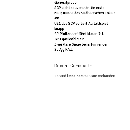
Generalprobe
SCP zieht souverän in die erste
Hauptrunde des Südbadischen Pokals
ein
U21 des SCP verliert Auftaktspiel
knapp
SC Pfullendorf fährt klaren 7:1-
Testspielerfolg ein
Zwei klare Siege beim Turnier der
SpVgg F.A.L.
Recent Comments
Es sind keine Kommentare vorhanden.