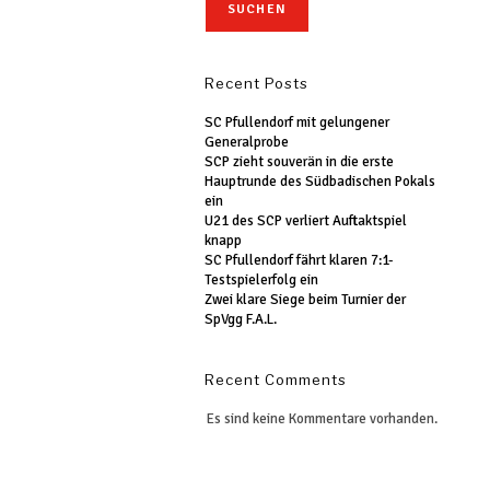
SUCHEN
Recent Posts
SC Pfullendorf mit gelungener
Generalprobe
SCP zieht souverän in die erste
Hauptrunde des Südbadischen Pokals
ein
U21 des SCP verliert Auftaktspiel
knapp
SC Pfullendorf fährt klaren 7:1-
Testspielerfolg ein
Zwei klare Siege beim Turnier der
SpVgg F.A.L.
Recent Comments
Es sind keine Kommentare vorhanden.