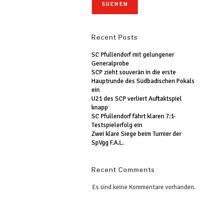
SUCHEN
Recent Posts
SC Pfullendorf mit gelungener
Generalprobe
SCP zieht souverän in die erste
Hauptrunde des Südbadischen Pokals
ein
U21 des SCP verliert Auftaktspiel
knapp
SC Pfullendorf fährt klaren 7:1-
Testspielerfolg ein
Zwei klare Siege beim Turnier der
SpVgg F.A.L.
Recent Comments
Es sind keine Kommentare vorhanden.