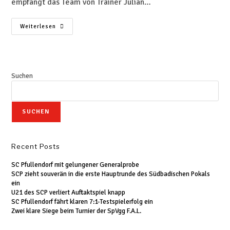
empfängt das Team von Trainer Julian…
Weiterlesen
Suchen
SUCHEN
Recent Posts
SC Pfullendorf mit gelungener Generalprobe
SCP zieht souverän in die erste Hauptrunde des Südbadischen Pokals
ein
U21 des SCP verliert Auftaktspiel knapp
SC Pfullendorf fährt klaren 7:1-Testspielerfolg ein
Zwei klare Siege beim Turnier der SpVgg F.A.L.