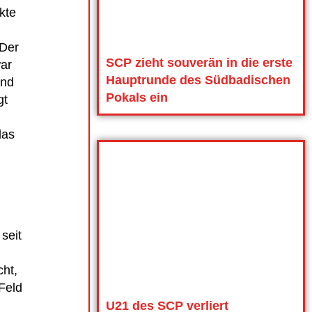
kte
„Der
SCP zieht souverän in die erste
war
Hauptrunde des Südbadischen
und
Pokals ein
gt
das
n
seit
cht,
Feld
U21 des SCP verliert