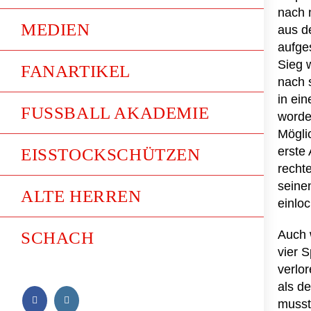
nach 
MEDIEN
aus d
aufge
Sieg w
FANARTIKEL
nach 
in ei
FUSSBALL AKADEMIE
worden
Mögli
erste 
EISSTOCKSCHÜTZEN
recht
seine
ALTE HERREN
einloc
Auch 
SCHACH
vier 
verlo
als d
musst