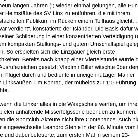
neun langen Jahren (!) wieder einmal gelungen, alle Pun
er Heimstätte des SV Linx zu entführen, die mit ihrem
stachelten Publikum im Rücken einem Tollhaus gleicht. 
ar verdient“, konstatierte der Isländer. Die Basis dafür 
seiner Schilderung in einer konzentrierten Verteidigung 
nem kompakten Stellungs- und gutem Umschaltspiel gele
. So erspielten sich die Linzgauer gleich erste
chkeiten. Bereits nach knapp einer Viertelstunde wurde 
Ausrufezeichen gesetzt: Vladimir Biller witschte über de
en Flügel durch und bediente in uneigennütziger Manier
n Linksaußen Tim Konrad, der mühelos zur 1:0-Führung
hte.
wenn die Linxer alles in die Waagschale warfen, um ihre 
Spielen anhaltende Misserfolgsserie beenden zu können,
ren die Sportclub-Akteure nicht ihre Contenance. Auch ni
er eingewechselte Leandro Stehle in der 86. Minute vom 
e und dabei beteuerte, zum ersten Mal in seinem 23-