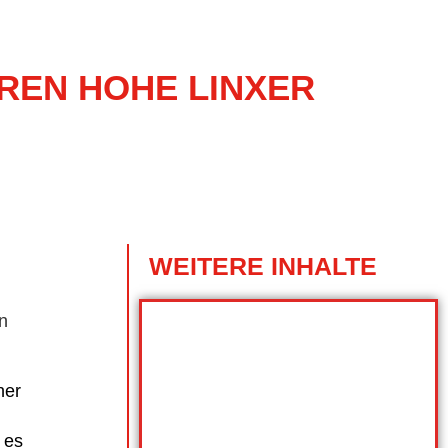
REN HOHE LINXER
WEITERE INHALTE
in
ner
 es