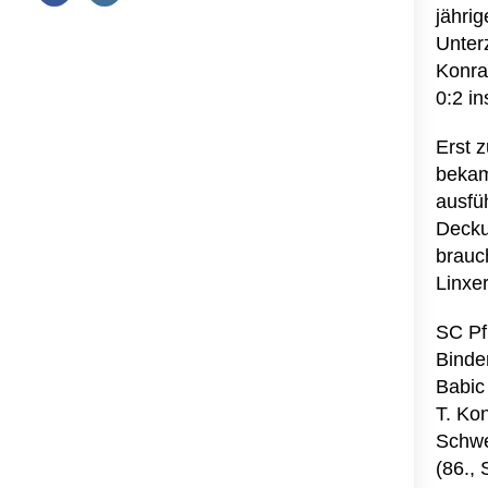
jähri
Unter
Konra
0:2 i
Erst 
bekam
ausfü
Decku
brauc
Linxe
SC Pfu
Binder
Babic 
T. Kon
Schwe
(86.,