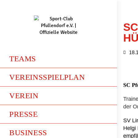
SC
H
18.
TEAMS
VEREINSSPIELPLAN
SC Pf
VEREIN
Traine
der Or
PRESSE
SV Lin
Helgi 
BUSINESS
empfän