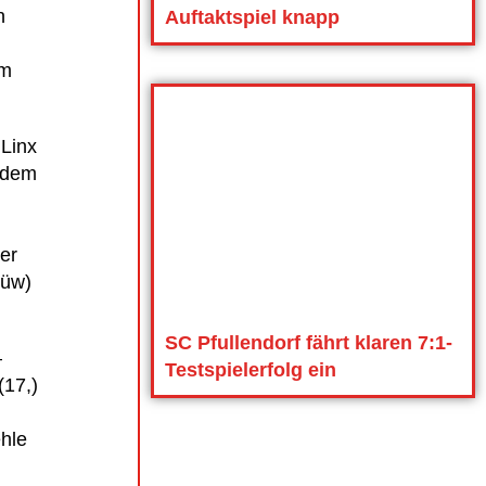
n
Auftaktspiel knapp
um
 Linx
r dem
er
jüw)
SC Pfullendorf fährt klaren 7:1-
–
Testspielerfolg ein
(17,)
hle