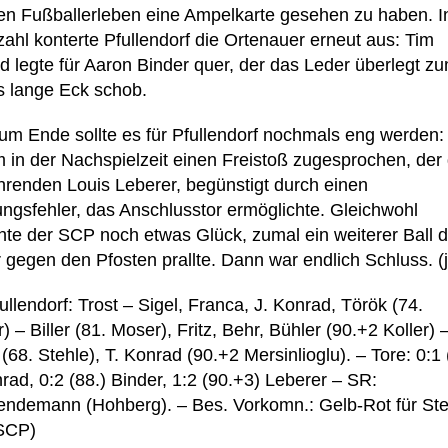
gen Fußballerleben eine Ampelkarte gesehen zu haben. I
zahl konterte Pfullendorf die Ortenauer erneut aus: Tim
d legte für Aaron Binder quer, der das Leder überlegt z
ns lange Eck schob.
zum Ende sollte es für Pfullendorf nochmals eng werden:
 in der Nachspielzeit einen Freistoß zugesprochen, de
hrenden Louis Leberer, begünstigt durch einen
ngsfehler, das Anschlusstor ermöglichte. Gleichwohl
hte der SCP noch etwas Glück, zumal ein weiterer Ball d
r gegen den Pfosten prallte. Dann war endlich Schluss. (
llendorf: Trost – Sigel, Franca, J. Konrad, Török (74.
) – Biller (81. Moser), Fritz, Behr, Bühler (90.+2 Koller) 
(68. Stehle), T. Konrad (90.+2 Mersinlioglu). – Tore: 0:1 
rad, 0:2 (88.) Binder, 1:2 (90.+3) Leberer – SR:
ndemann (Hohberg). – Bes. Vorkomn.: Gelb-Rot für Ste
 SCP)