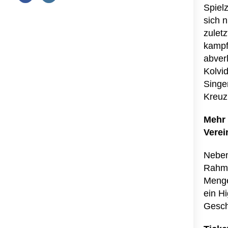
Spielz
sich 
zulet
kampf
abver
Kolvi
Singe
Kreuz
Mehr 
Verei
Neben
Rahme
Menge 
ein H
Gesch