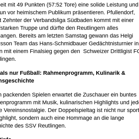
eit mit 49 Punkten (57:52 Tore) eine solide Leistung und 
nun vor heimischem Publikum präsentieren. Pfullendorf,
zt Zehnter der Verbandsliga Südbaden kommt mit einer
starken Truppe und dürfte den Reutlingern alles
langen. Bereits am letzten Samstag gewann das Helgi
dsson Team das Hans-Schmidbauer Gedächtnisturnier in
n mit einem Finalsieg gegen den Schweizer Drittligist F
lingen.
als nur Fußball: Rahmenprogramm, Kulinarik &
nsgeschichte
 packenden Spielen erwartet die Zuschauer ein buntes
nprogramm mit Musik, kulinarischen Highlights und jed
Vereinsnostalgie. Der Doppelspieltag ist nicht nur sport
ighlight, sondern auch eine Hommage an die lange
ichte des SSV Reutlingen.