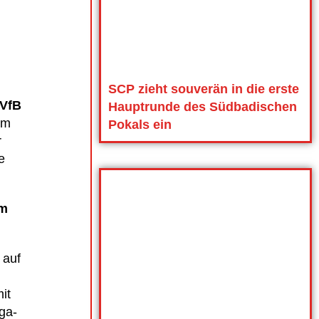
SCP zieht souverän in die erste
VfB
Hauptrunde des Südbadischen
um
Pokals ein
r
e
um
 auf
it
iga-