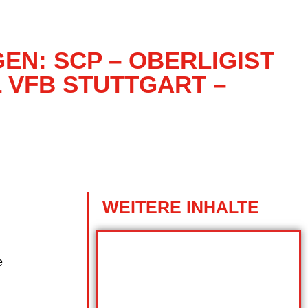
N: SCP – OBERLIGIST S
VFB STUTTGART – C
WEITERE INHALTE
e