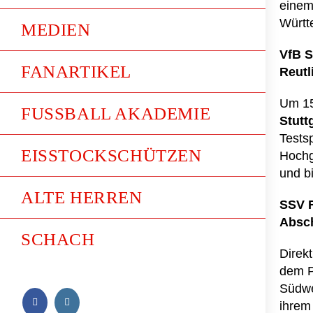
einem
Württe
MEDIEN
VfB St
FANARTIKEL
Reutl
Um 15:
FUSSBALL AKADEMIE
Stutt
Tests
EISSTOCKSCHÜTZEN
Hochg
und b
ALTE HERREN
SSV R
Absc
SCHACH
Direkt
dem P
Südwe
ihrem