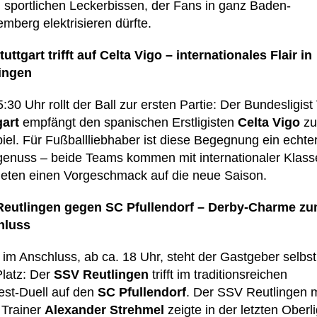
 sportlichen Leckerbissen, der Fans in ganz Baden-
mberg elektrisieren dürfte.
uttgart trifft auf Celta Vigo – internationales Flair in
ingen
30 Uhr rollt der Ball zur ersten Partie: Der Bundesligist
gart
empfängt den spanischen Erstligisten
Celta Vigo
z
piel. Für Fußballliebhaber ist diese Begegnung ein echte
enuss – beide Teams kommen mit internationaler Klass
ieten einen Vorgeschmack auf die neue Saison.
eutlingen gegen SC Pfullendorf – Derby-Charme z
hluss
 im Anschluss, ab ca. 18 Uhr, steht der Gastgeber selbst
latz: Der
SSV Reutlingen
trifft im traditionsreichen
st-Duell auf den
SC Pfullendorf
. Der SSV Reutlingen m
 Trainer
Alexander Strehmel
zeigte in der letzten Oberl