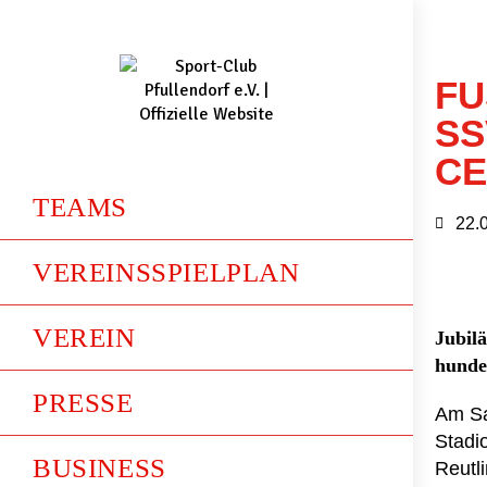
FU
SV
EL
TEAMS
22.
VEREINSSPIELPLAN
VEREIN
Jubilä
hunde
PRESSE
Am Sa
Stadi
BUSINESS
Reutl