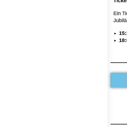
Ticke
Ein Ti
Jubil
15:
18: