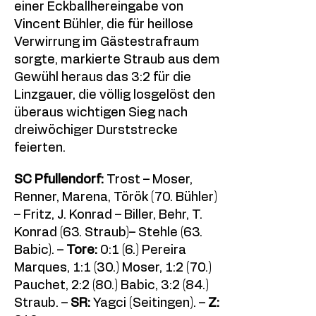
einer Eckballhereingabe von
Vincent Bühler, die für heillose
Verwirrung im Gästestrafraum
sorgte, markierte Straub aus dem
Gewühl heraus das 3:2 für die
Linzgauer, die völlig losgelöst den
überaus wichtigen Sieg nach
dreiwöchiger Durststrecke
feierten.
SC Pfullendorf:
Trost – Moser,
Renner, Marena, Török (70. Bühler)
– Fritz, J. Konrad – Biller, Behr, T.
Konrad (63. Straub)– Stehle (63.
Babic). –
Tore:
0:1 (6.) Pereira
Marques, 1:1 (30.) Moser, 1:2 (70.)
Pauchet, 2:2 (80.) Babic, 3:2 (84.)
Straub. –
SR:
Yagci (Seitingen). –
Z: